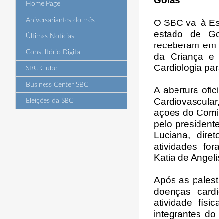
Goiás
Home Page
Aniversariantes do mês
O SBC vai à Es
estado de Go
Últimas Notícias
receberam em 
Consultório Digital
da Criança e 
Cardiologia pa
SBC Clube
Business Center SBC
A abertura ofic
Cardiovascula
Eleições da SBC
ações do Comit
pelo president
Luciana, dire
atividades fo
Katia de Angeli
Após as palestr
doenças cardi
atividade físi
integrantes do