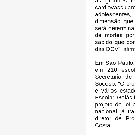
as grandes f
cardiovascula
adolescentes
dimensão que 
será determina
de mortes por
sabido que co
das DCV”, afirm
Em São Paulo, 
em 210 escol
Secretaria d
Socesp. “O pro
e vários esta
Escola’. Goiás 
projeto de lei
nacional já t
diretor de Pr
Costa.