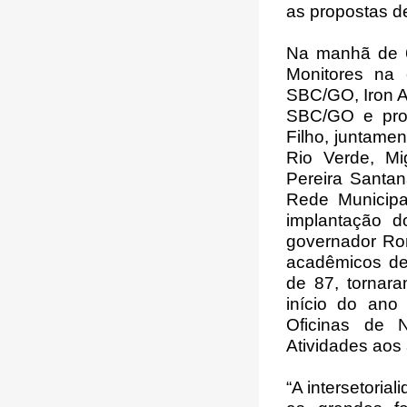
as propostas d
Na manhã de 6
Monitores na 
SBC/GO, Iron A
SBC/GO e pro
Filho, juntame
Rio Verde, Mi
Pereira Santa
Rede Municipa
implantação d
governador Ron
acadêmicos de 
de 87, tornar
início do ano
Oficinas de N
Atividades aos
“A intersetorial