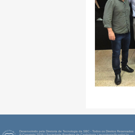
Desenvolvido pela Diretoria de Tecnologia da SBC - Todos os Direitos Reservados
© Copyright 2026 | Sociedade Brasileira de Cardiologia | tecnologia@cardiol.br