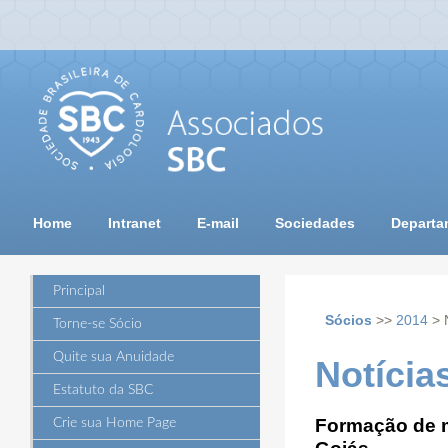
Home
Intranet
E-mail
Sociedades
Departa
Principal
Sócios
>>
2014
> 
Torne-se Sócio
Quite sua Anuidade
Notícia
Estatuto da SBC
Formação de m
Crie sua Home Page