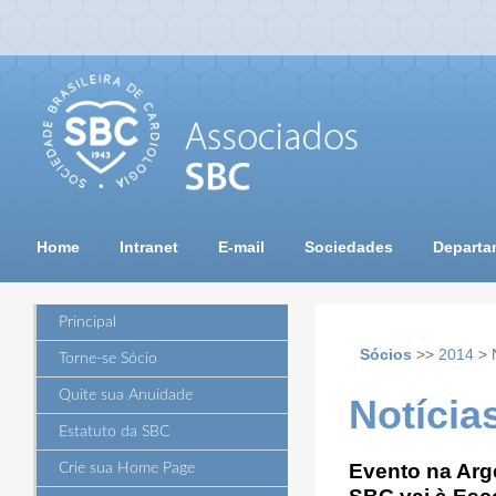
Home
Intranet
E-mail
Sociedades
Departa
Principal
Sócios
>>
2014
> 
Torne-se Sócio
Quite sua Anuidade
Notícia
Estatuto da SBC
Evento na Arg
Crie sua Home Page