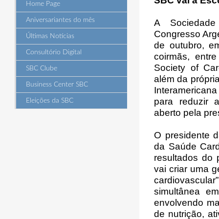
SBC vai à Esc
Home Page
Aniversariantes do mês
A Sociedade 
Congresso Argen
Últimas Notícias
de outubro, e
Consultório Digital
coirmãs, entr
Society of Car
SBC Clube
além da própri
Business Center SBC
Interamericana
para reduzir a
Eleições da SBC
aberto pela pre
O presidente d
da Saúde Card
resultados do
vai criar uma 
cardiovascular
simultânea em
envolvendo mai
de nutrição, at