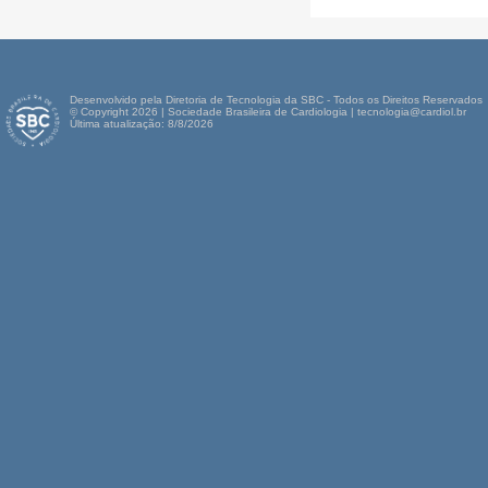
Desenvolvido pela Diretoria de Tecnologia da SBC - Todos os Direitos Reservados
© Copyright 2026 | Sociedade Brasileira de Cardiologia | tecnologia@cardiol.br
Última atualização: 8/8/2026