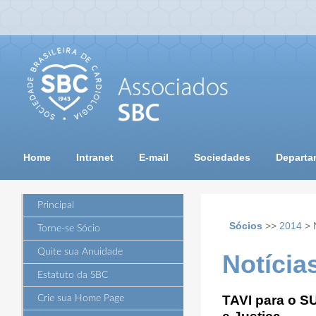
Home
Intranet
E-mail
Sociedades
Departa
Principal
Sócios
>>
2014
> 
Torne-se Sócio
Quite sua Anuidade
Notícia
Estatuto da SBC
TAVI para o S
Crie sua Home Page