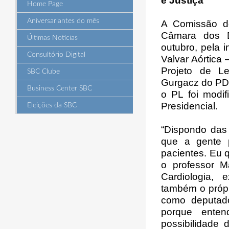
e Justiça
Home Page
Aniversariantes do mês
A Comissão de
Câmara dos D
Últimas Notícias
outubro, pela 
Consultório Digital
Valvar Aórtica
Projeto de Le
SBC Clube
Gurgacz do PDT
Business Center SBC
o PL foi modi
Presidencial.
Eleições da SBC
“Dispondo das
que a gente p
pacientes. Eu q
o professor M
Cardiologia,
também o própr
como deputado
porque ente
possibilidade