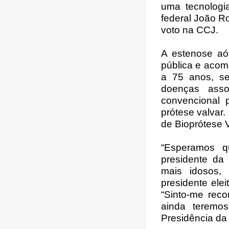
uma tecnologi
federal João R
voto na CCJ.
A estenose aó
pública e acom
a 75 anos, s
doenças asso
convencional p
prótese valvar
de Bioprótese V
“Esperamos q
presidente da 
mais idosos,
presidente ele
“Sinto-me rec
ainda teremo
Presidência da