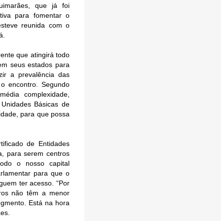
uimarães, que já foi
tiva para fomentar o
 esteve reunida com o
á.
ente que atingirá todo
 em seus estados para
ir a prevalência das
 o encontro. Segundo
média complexidade,
 Unidades Básicas de
xidade, para que possa
tificado de Entidades
ca, para serem centros
todo o nosso capital
parlamentar para que o
guem ter acesso. “Por
eiros não têm a menor
gmento. Está na hora
es.