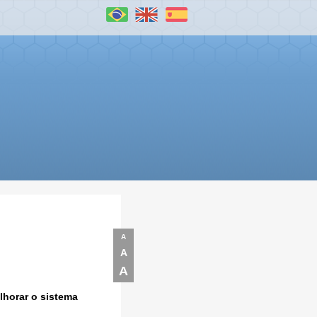
A
A
A
horar o sistema