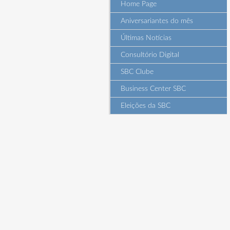
Home Page
Aniversariantes do mês
Últimas Notícias
Consultório Digital
SBC Clube
Business Center SBC
Eleições da SBC