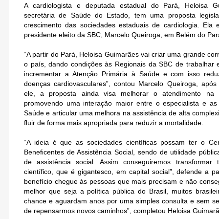
A cardiologista e deputada estadual do Pará, Heloisa G
secretária de Saúde do Estado, tem uma proposta legisla
crescimento das sociedades estaduais de cardiologia. Ela
presidente eleito da SBC, Marcelo Queiroga, em Belém do Par
“A partir do Pará, Heloisa Guimarães vai criar uma grande corr
o país, dando condições às Regionais da SBC de trabalhar
incrementar a Atenção Primária à Saúde e com isso reduz
doenças cardiovasculares”, contou Marcelo Queiroga, após
ele, a proposta ainda visa melhorar o atendimento na 
promovendo uma interação maior entre o especialista e as
Saúde e articular uma melhora na assistência de alta comple
fluir de forma mais apropriada para reduzir a mortalidade.
“A ideia é que as sociedades científicas possam ter o Cer
Beneficentes de Assistência Social, sendo de utilidade públi
de assistência social. Assim conseguiremos transformar 
científico, que é gigantesco, em capital social”, defende a 
benefício chegue às pessoas que mais precisam e não conse
melhor que seja a política pública do Brasil, muitos brasil
chance e aguardam anos por uma simples consulta e sem se
de repensarmos novos caminhos”, completou Heloisa Guimarã