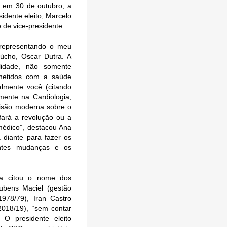
, em 30 de outubro, a
idente eleito, Marcelo
o de vice-presidente.
 representando o meu
úcho, Oscar Dutra. A
lidade, não somente
ometidos com a saúde
almente você (citando
ente na Cardiologia,
isão moderna sobre o
e fará a revolução ou a
médico”, destacou Ana
 diante para fazer os
antes mudanças e os
ga citou o nome dos
ubens Maciel (gestão
978/79), Iran Castro
2018/19), “sem contar
 O presidente eleito