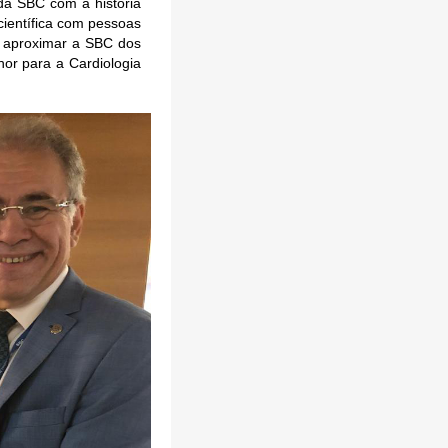
da SBC com a história
científica com pessoas
a aproximar a SBC dos
hor para a Cardiologia