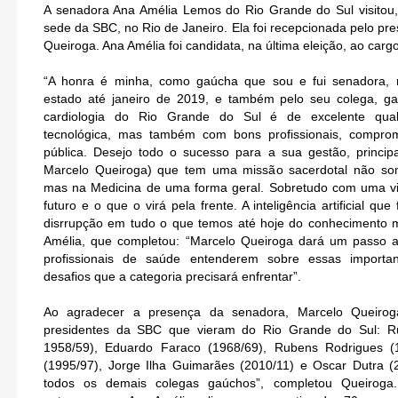
A senadora Ana Amélia Lemos do Rio Grande do Sul visitou
sede da SBC, no Rio de Janeiro. Ela foi recepcionada pelo pres
Queiroga. Ana Amélia foi candidata, na última eleição, ao carg
“A honra é minha, como gaúcha que sou e fui senadora,
estado até janeiro de 2019, e também pelo seu colega, ga
cardiologia do Rio Grande do Sul é de excelente qua
tecnológica, mas também com bons profissionais, compr
pública. Desejo todo o sucesso para a sua gestão, princip
Marcelo Queiroga) que tem uma missão sacerdotal não som
mas na Medicina de uma forma geral. Sobretudo com uma v
futuro e o que o virá pela frente. A inteligência artificial qu
disrrupção em tudo o que temos até hoje do conhecimento 
Amélia, que completou: “Marcelo Queiroga dará um passo a
profissionais de saúde entenderem sobre essas import
desafios que a categoria precisará enfrentar”.
Ao agradecer a presença da senadora, Marcelo Queiro
presidentes da SBC que vieram do Rio Grande do Sul: R
1958/59), Eduardo Faraco (1968/69), Rubens Rodrigues (1
(1995/97), Jorge Ilha Guimarães (2010/11) e Oscar Dutra (
todos os demais colegas gaúchos”, completou Queiroga.