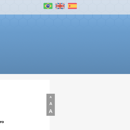
A
A
A
ro