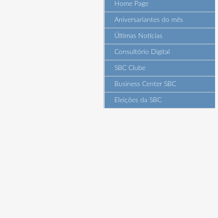
Home Page
Aniversariantes do mês
Últimas Notícias
Consultório Digital
SBC Clube
Business Center SBC
Eleições da SBC