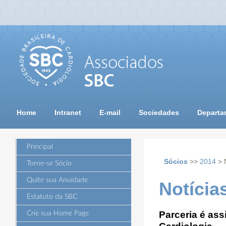
Home
Intranet
E-mail
Sociedades
Departa
Principal
Sócios
>>
2014
> 
Torne-se Sócio
Quite sua Anuidade
Notícia
Estatuto da SBC
Parceria é as
Crie sua Home Page