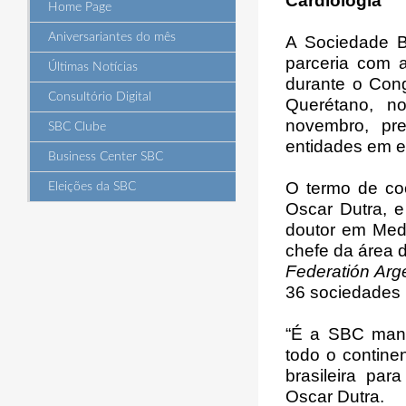
Cardiologia
Home Page
Aniversariantes do mês
A Sociedade B
parceria com
Últimas Notícias
durante o Cong
Consultório Digital
Querétano, n
novembro, pre
SBC Clube
entidades em e
Business Center SBC
O termo de coo
Eleições da SBC
Oscar Dutra, e
doutor em Med
chefe da área 
Federatión Arg
36 sociedades r
“É a SBC mant
todo o continen
brasileira pa
Oscar Dutra.