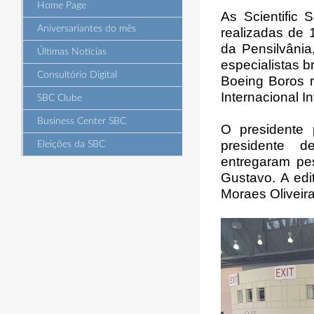
Home Page
As Scientific 
Aniversariantes do mês
realizadas de 
da Pensilvânia
Últimas Notícias
especialistas b
Consultório Digital
Boeing Boros 
Internacional In
SBC Clube
Business Center SBC
O presidente 
presidente de
Eleições da SBC
entregaram pe
Gustavo. A edi
Moraes Oliveir