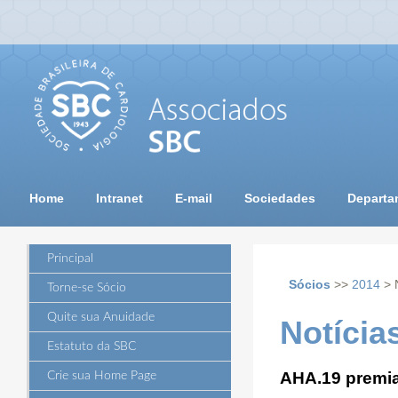
Home
Intranet
E-mail
Sociedades
Departa
Principal
Sócios
>>
2014
> 
Torne-se Sócio
Quite sua Anuidade
Notícia
Estatuto da SBC
AHA.19 premia 
Crie sua Home Page