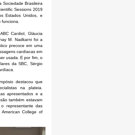
 Sociedade Brasileira
ientific Sessions 2019
os Estados Unidos, e
 funciona.
ABC Cardiol, Gláucia
nay M. Nadkarni foi a
óstico precoce em uma
assagens cardíacas em
er usada. E por fim, o
lares da SBC, Sérgio
ardíaca.
mpósio destacou que
ialistas na plateia.
mas apresentados e a
sessão também estavam
 o representante das
 American College of