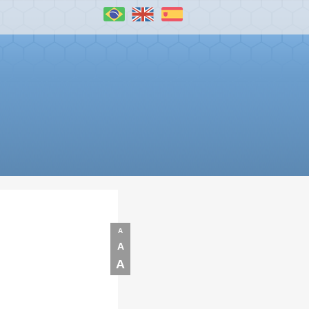
A
A
A