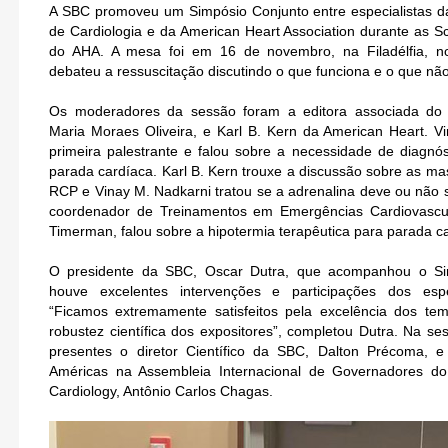
A SBC promoveu um Simpósio Conjunto entre especialistas da
de Cardiologia e da American Heart Association durante as Sc
do AHA. A mesa foi em 16 de novembro, na Filadélfia, n
debateu a ressuscitação discutindo o que funciona e o que não
Os moderadores da sessão foram a editora associada do 
Maria Moraes Oliveira, e Karl B. Kern da American Heart. Vi
primeira palestrante e falou sobre a necessidade de diagn
parada cardíaca. Karl B. Kern trouxe a discussão sobre as m
RCP e Vinay M. Nadkarni tratou se a adrenalina deve ou não s
coordenador de Treinamentos em Emergências Cardiovascu
Timerman, falou sobre a hipotermia terapêutica para parada c
O presidente da SBC, Oscar Dutra, que acompanhou o Si
houve excelentes intervenções e participações dos espec
“Ficamos extremamente satisfeitos pela excelência dos te
robustez científica dos expositores”, completou Dutra. Na 
presentes o diretor Científico da SBC, Dalton Précoma, e
Américas na Assembleia Internacional de Governadores do
Cardiology, Antônio Carlos Chagas.