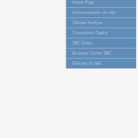
Home Page
Aniversariantes do mês
Últimas Notícias
Consultório Digital
SBC Clube
Business Center SBC
Eleições da SBC