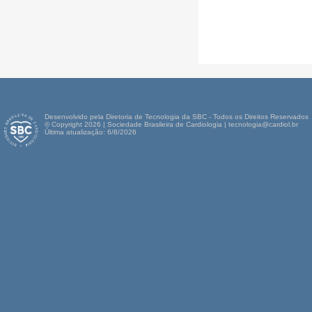
Desenvolvido pela Diretoria de Tecnologia da SBC - Todos os Direitos Reservados
© Copyright 2026 | Sociedade Brasileira de Cardiologia | tecnologia@cardiol.br
Última atualização: 6/8/2026