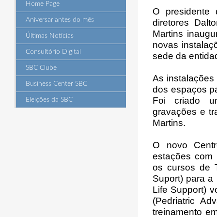
Home Page
O presidente 
Aniversariantes do mês
diretores Dal
Martins inaugu
Últimas Notícias
novas instalaç
Consultório Digital
sede da entida
SBC Clube
As instalações
Business Center SBC
dos espaços pa
Foi criado um
Eleições da SBC
gravações e tr
Martins.
O novo Centr
estações com 
os cursos de 
Suport) para a
Life Support) 
(Pedriatric A
treinamento e