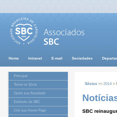
Home
Intranet
E-mail
Sociedades
Departa
Principal
Sócios
>>
2014
> 
Torne-se Sócio
Quite sua Anuidade
Notícia
Estatuto da SBC
SBC reinaugur
Crie sua Home Page