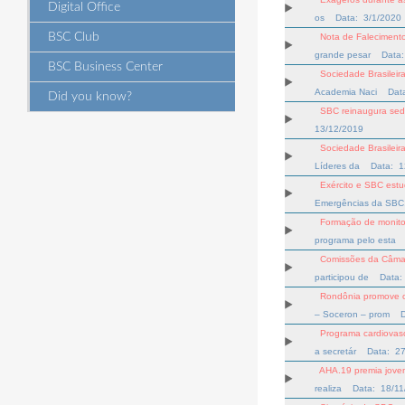
Digital Office
os
Data: 3/1/2020
BSC Club
Nota de Falecimento
grande pesar
Data
BSC Business Center
Sociedade Brasileira
Academia Naci
Dat
Did you know?
SBC reinaugura sed
13/12/2019
Sociedade Brasileir
Líderes da
Data: 1
Exército e SBC estu
Emergências da SBC
Formação de monito
programa pelo esta
Comissões da Câma
participou de
Data:
Rondônia promove 
– Soceron – prom
Programa cardiovasc
a secretár
Data: 27
AHA.19 premia jovens
realiza
Data: 18/11