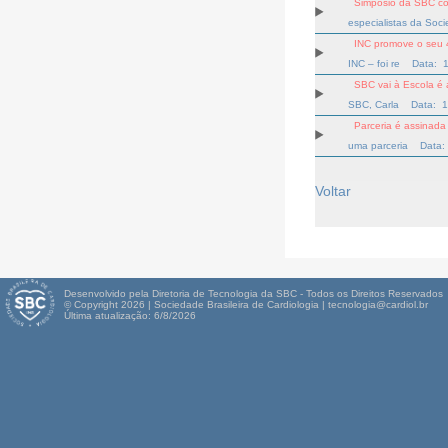
Simpósio da SBC co
especialistas da Soc
INC promove o seu 
INC – foi re
Data: 
SBC vai à Escola é
SBC, Carla
Data: 1
Parceria é assinad
uma parceria
Data:
Voltar
Desenvolvido pela Diretoria de Tecnologia da SBC - Todos os Direitos Reservados
© Copyright 2026 | Sociedade Brasileira de Cardiologia | tecnologia@cardiol.br
Última atualização: 6/8/2026